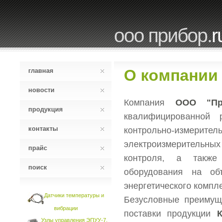
ооо прибор.
r
О компании
главная
новости
Компания
ООО "Пр
продукция
квалифицированной р
контакты
контрольно-измер
электроизмерительны
прайс
контроля, а также 
поиск
оборудования на об
энергетического компле
Датчики температуры и
Безусловные преимущ
вибрации
поставки продукции
Узлы управления ЭПУУ-7,