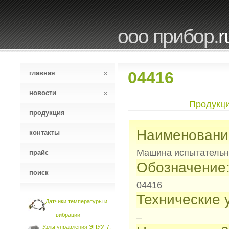
ооо прибор.
r
04416
главная
новости
Продукц
продукция
Наименовани
контакты
Машина испытательн
прайс
Обозначение
поиск
04416
Технические 
Датчики температуры и
вибрации
–
Узлы управления ЭПУУ-7,