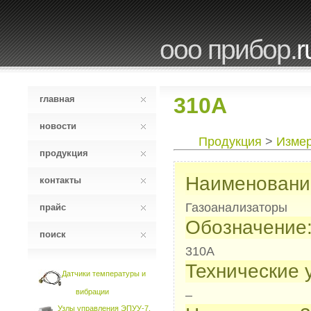
ооо прибор.
r
310А
главная
новости
Продукция
>
Измер
продукция
Наименовани
контакты
Газоанализаторы
прайс
Обозначение
поиск
310А
Технические 
Датчики температуры и
вибрации
–
Узлы управления ЭПУУ-7,