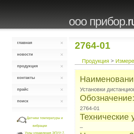
ооо прибор.
r
2764-01
главная
новости
Продукция
>
Измере
продукция
Наименовани
контакты
Установки дистанци
прайс
Обозначение
поиск
2764-01
Технические 
Датчики температуры и
вибрации
–
Узлы управления ЭПУУ-7,